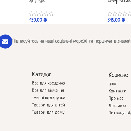
«Лілея»
«Мережка»
430,00
₴
345,00
₴
Підписуйтесь на наші соціальні мережі та першими дізнавай
Каталог
Корисне
Все для хрещення
Блог
Все для вінчання
Контакти
Іменні подарунки
Про нас
Товари для дітей
Доставка
Товари для дому
Питання-ві