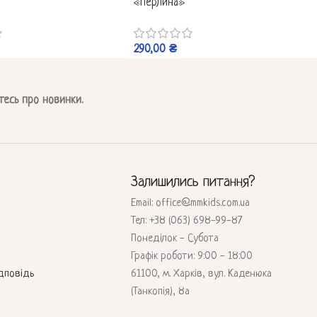
«Перлина»
290,00
₴
тесь про новинки.
Залишились питання?
Email: office@mmkids.com.ua
Тел: +38 (063) 698-99-87
Понеділок - Субота
Графік роботи: 9:00 - 18:00
дповідь
61100, м. Харків, вул. Каденюка
(Танкопія), 8а