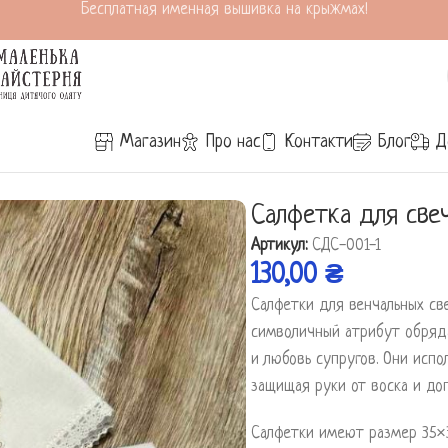
Бесплатная именная вышивка на крыжмах!
Магазин
Про нас
Контакти
Блог
Д
вечей «Злагоди та любові»
Салфетка для све
Артикул:
СДС-001-1
130,00
₴
Салфетки для венчальных св
символичный атрибут обряда
и любовь супругов. Они исп
защищая руки от воска и до
Салфетки имеют размер 35×3