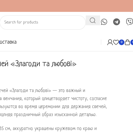
оставка
0
чей «Злагоди та любові»
ечей «Злагоди та любові» — это важный и
 венчания, который олицетворяет чистоту, согласие
ользуются во время церемонии для держания свечей,
полняя праздничный образ изысканной деталью.
5 см, аккуратно украшены кружевом по краю и