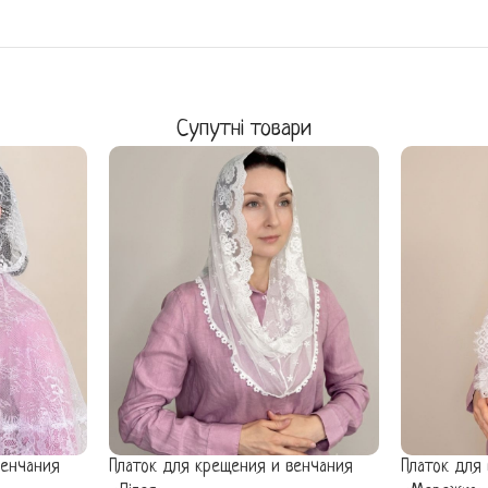
Супутні товари
венчания
Платок для крещения и венчания
Платок для