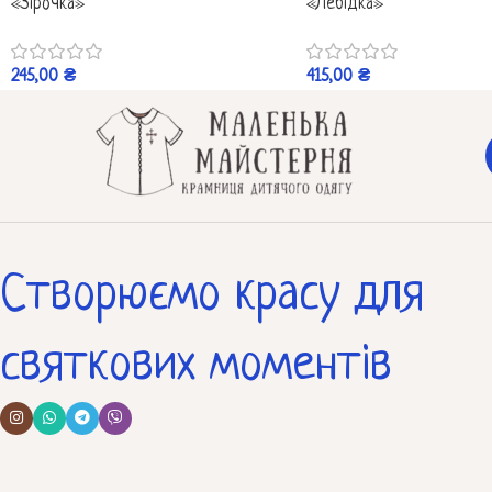
«Зірочка»
«Лебідка»
245,00
₴
415,00
₴
Створюємо красу для
святкових моментів