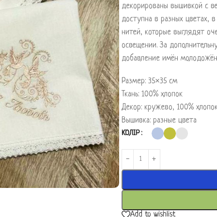
декорированы вышивкой с в
доступна в разных цветах, 
нитей, которые выглядят оч
освещении. За дополнитель
добавление имён молодожёно
Размер: 35×35 см
Ткань: 100% хлопок
Декор: кружево, 100% хлопо
Вышивка: разные цвета
КОЛІР
Add to wishlist