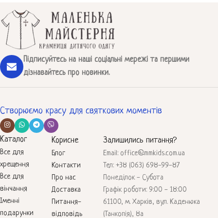
Підписуйтесь на наші соціальні мережі та першими
дізнавайтесь про новинки.
Створюємо красу для святкових моментів
Каталог
Корисне
Залишились питання?
Все для
Блог
Email: office@mmkids.com.ua
хрещення
Контакти
Тел: +38 (063) 698-99-87
Все для
Про нас
Понеділок - Субота
вінчання
Доставка
Графік роботи: 9:00 - 18:00
Іменні
Питання-
61100, м. Харків, вул. Каденюка
подарунки
відповідь
(Танкопія), 8а