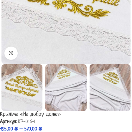
Click to enlarge
Крыжма «На добру долю»
Артикул:
КР-016-1
495,00
₴
–
570,00
₴