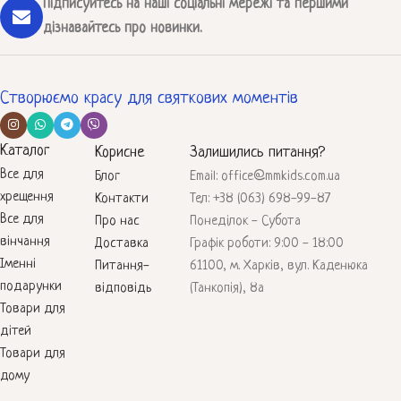
Підписуйтесь на наші соціальні мережі та першими
дізнавайтесь про новинки.
Створюємо красу для святкових моментів
Каталог
Корисне
Залишились питання?
Все для
Блог
Email: office@mmkids.com.ua
хрещення
Контакти
Тел: +38 (063) 698-99-87
Все для
Про нас
Понеділок - Субота
вінчання
Доставка
Графік роботи: 9:00 - 18:00
Іменні
Питання-
61100, м. Харків, вул. Каденюка
подарунки
відповідь
(Танкопія), 8а
Товари для
дітей
Товари для
дому