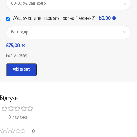
Мешочек для первого локона "Іменний"
80,00
₴
575,00
₴
For 2 items
Add to cart
Відгуки
0 reviews
0