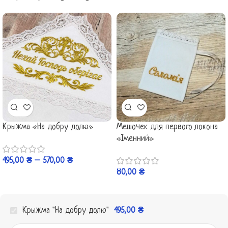
Крыжма «На добру долю»
Мешочек для первого локона
«Іменний»
495,00
₴
–
570,00
₴
80,00
₴
Крыжма "На добру долю"
495,00
₴