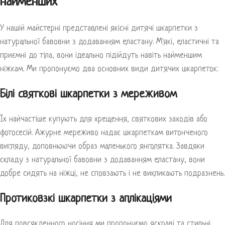
найменших
У нашій майстерні представлені якісні дитячі шкарпетки з
натуральної бавовни з додаванням еластану. М'які, еластичні та
приємні до тіла, вони ідеально підійдуть навіть найменшим
ніжкам. Ми пропонуємо два основних види дитячих шкарпеток:
Білі святкові шкарпетки з мереживом
Їх найчастіше купують для хрещення, святкових заходів або
фотосесій. Ажурне мереживо надає шкарпеткам витонченого
вигляду, доповнюючи образ маленького янголятка. Завдяки
складу з натуральної бавовни з додаванням еластану, вони
добре сидять на ніжці, не сповзають і не викликають подразнень.
Протиковзкі шкарпетки з аплікаціями
Для повсякденного носіння ми пропонуємо яскраві та стильні