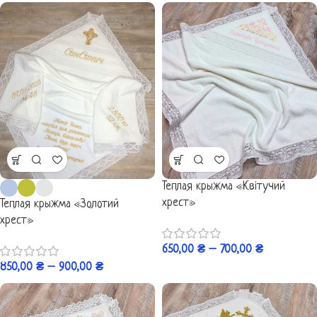
Теплая крыжма «Квітучий
хрест»
Теплая крыжма «Золотий
хрест»
650,00
₴
–
700,00
₴
850,00
₴
–
900,00
₴