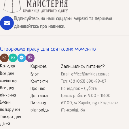
Підписуйтесь на наші соціальні мережі та першими
дізнавайтесь про новинки.
Створюємо красу для святкових моментів
Каталог
Корисне
Залишились питання?
Все для
Блог
Email: office@mmkids.com.ua
хрещення
Контакти
Тел: +38 (063) 698-99-87
Все для
Про нас
Понеділок - Субота
вінчання
Доставка
Графік роботи: 9:00 - 18:00
Іменні
Питання-
61100, м. Харків, вул. Каденюка
подарунки
відповідь
(Танкопія), 8а
Товари для
дітей