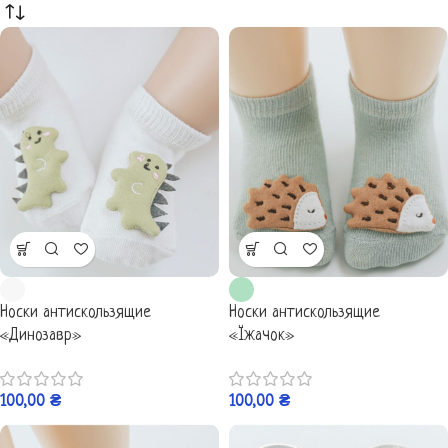
Носки антискользящие
Носки антискользящие
«Динозавр»
«Їжачок»
100,00
₴
100,00
₴