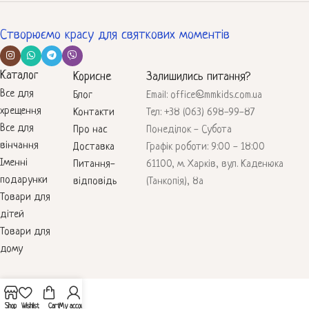
Створюємо красу для святкових моментів
Каталог
Корисне
Залишились питання?
Все для
Блог
Email: office@mmkids.com.ua
хрещення
Контакти
Тел: +38 (063) 698-99-87
Все для
Про нас
Понеділок - Субота
вінчання
Доставка
Графік роботи: 9:00 - 18:00
Іменні
Питання-
61100, м. Харків, вул. Каденюка
подарунки
відповідь
(Танкопія), 8а
Товари для
дітей
Товари для
дому
Shop
Wishlist
Cart
My account