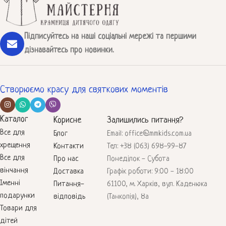
Підписуйтесь на наші соціальні мережі та першими
дізнавайтесь про новинки.
Створюємо красу для святкових моментів
Каталог
Корисне
Залишились питання?
Все для
Блог
Email: office@mmkids.com.ua
хрещення
Контакти
Тел: +38 (063) 698-99-87
Все для
Про нас
Понеділок - Субота
вінчання
Доставка
Графік роботи: 9:00 - 18:00
Іменні
Питання-
61100, м. Харків, вул. Каденюка
подарунки
відповідь
(Танкопія), 8а
Товари для
дітей