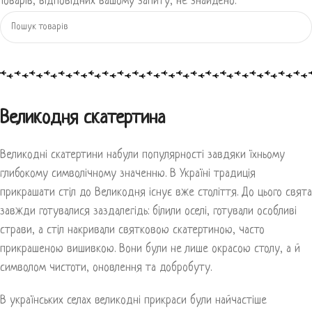
Товарів, відповідних вашому запиту, не знайдено.
Великодня скатертина
Великодні скатертини набули популярності завдяки їхньому
глибокому символічному значенню. В Україні традиція
прикрашати стіл до Великодня існує вже століття. До цього свята
завжди готувалися заздалегідь: білили оселі, готували особливі
страви, а стіл накривали святковою скатертиною, часто
прикрашеною вишивкою. Вони були не лише окрасою столу, а й
символом чистоти, оновлення та добробуту.
В українських селах великодні прикраси були найчастіше