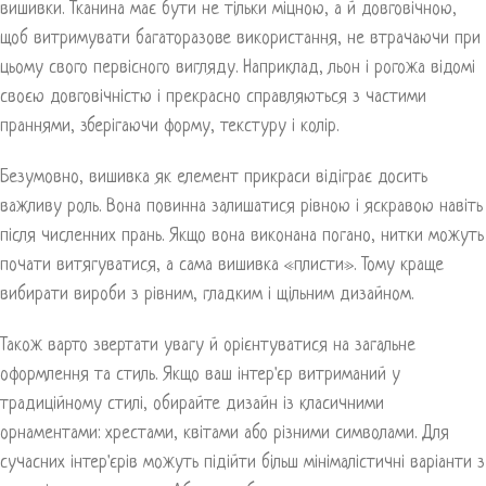
вишивки. Тканина має бути не тільки міцною, а й довговічною,
щоб витримувати багаторазове використання, не втрачаючи при
цьому свого первісного вигляду. Наприклад, льон і рогожа відомі
своєю довговічністю і прекрасно справляються з частими
праннями, зберігаючи форму, текстуру і колір.
Безумовно, вишивка як елемент прикраси відіграє досить
важливу роль. Вона повинна залишатися рівною і яскравою навіть
після численних прань. Якщо вона виконана погано, нитки можуть
почати витягуватися, а сама вишивка «плисти». Тому краще
вибирати вироби з рівним, гладким і щільним дизайном.
Також варто звертати увагу й орієнтуватися на загальне
оформлення та стиль. Якщо ваш інтер'єр витриманий у
традиційному стилі, обирайте дизайн із класичними
орнаментами: хрестами, квітами або різними символами. Для
сучасних інтер'єрів можуть підійти більш мінімалістичні варіанти з