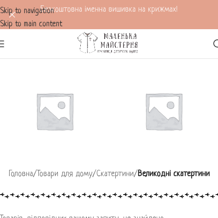
Безкоштовна іменна вишивка на крижмах!
Skip to navigation
Skip to main content
Головна
/
Товари для дому
/
Скатертини
/
Великодні скатертини
СКАТЕРТИНИ НОВОРІЧНІ
ВЕЛИКОДНІ СКАТЕРТИНИ