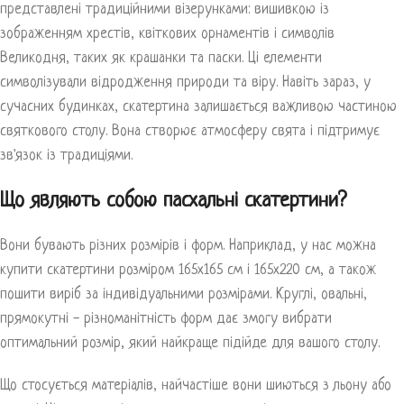
представлені традиційними візерунками: вишивкою із
зображенням хрестів, квіткових орнаментів і символів
Великодня, таких як крашанки та паски. Ці елементи
символізували відродження природи та віру. Навіть зараз, у
сучасних будинках, скатертина залишається важливою частиною
святкового столу. Вона створює атмосферу свята і підтримує
зв'язок із традиціями.
Що являють собою пасхальні скатертини?
Вони бувають різних розмірів і форм. Наприклад, у нас можна
купити скатертини розміром 165х165 см і 165х220 см, а також
пошити виріб за індивідуальними розмірами. Круглі, овальні,
прямокутні - різноманітність форм дає змогу вибрати
оптимальний розмір, який найкраще підійде для вашого столу.
Що стосується матеріалів, найчастіше вони шиються з льону або