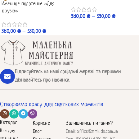
Именное полотенце «Для
друзів»
380,00
₴
–
530,00
₴
380,00
₴
–
530,00
₴
Підписуйтесь на наші соціальні мережі та першими
дізнавайтесь про новинки.
Створюємо красу для святкових моментів
Каталог
Корисне
Залишились питання?
Все для
Блог
Email: office@mmkids.com.ua
хрещення