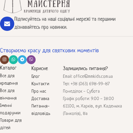
Підписуйтесь на наші соціальні мережі та першими
дізнавайтесь про новинки.
Створюємо красу для святкових моментів
Каталог
Корисне
Залишились питання?
Все для
Блог
Email: office@mmkids.com.ua
хрещення
Контакти
Тел: +38 (063) 698-99-87
Все для
Про нас
Понеділок - Субота
вінчання
Доставка
Графік роботи: 9:00 - 18:00
Іменні
Питання-
61100, м. Харків, вул. Каденюка
подарунки
відповідь
(Танкопія), 8а
Товари для
дітей