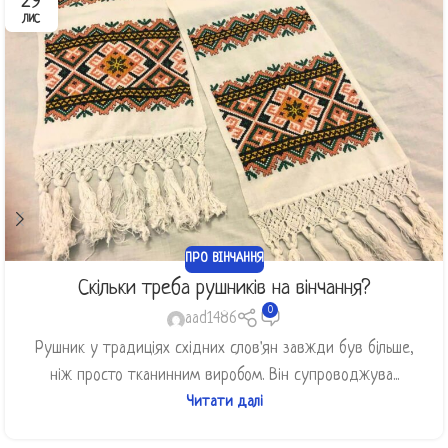
29
ЛИС
ПРО ВІНЧАННЯ
Скільки треба рушників на вінчання?
0
aad1486
Рушник у традиціях східних слов'ян завжди був більше,
ніж просто тканинним виробом. Він супроводжува...
Читати далі