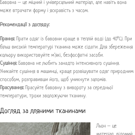
Бавовна – це міцний і універсальний матеріал, але навіть вона
може втрачати форму і яскравість з часом.
Рекомендації з догляду:
Прання:
Прати одяг із бавовни краще в теплій воді (до 40°C). При
більш високій температурі тканина може сідати. Для збереження
кольору використовуйте м’які, безфосфатні засоби.
Сушіння:
Бавовна не любить занадто інтенсивного сушіння.
Уникайте сушіння в машинці, краще розвішувати одяг природним
способом, розправивши його, щоб уникнути заломів.
Прасування:
Прасуйте бавовну з вивороту за середньої
температури, трохи зволожуючи тканину.
Догляд за лляними тканинами
Льон – це
матеріал, відомий