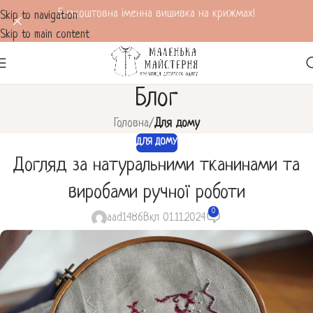
Безкоштовна іменна вишивка на крижмах!
Skip to navigation
Skip to main content
Блог
Головна
/
Для дому
ДЛЯ ДОМУ
Догляд за натуральними тканинами та
виробами ручної роботи
0
aad1486
Вкл 01.11.2024