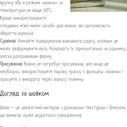
вручну або в режимі «вовна» за
температури не вище 30°C.
Краще використовувати
спеціальні м’які мийні засоби для вовни, які допомагають
зберегти волокна.
Сушіння:
Уникайте підвішування вовняного одягу, оскільки це
може деформувати його. Розкладіть їх горизонтально на рушнику,
злегка розправивши форму.
Прасування:
Вовна не потребує прасування, але якщо це
необхідно, використовуйте парову праску з функцією «вовна» і
прасуйте з вивороту через вологу тканину.
Догляд за шовком
Шовк – це делікатний матеріал з розкішною текстурою і блиском,
що вимагає дуже акуратного поводження.