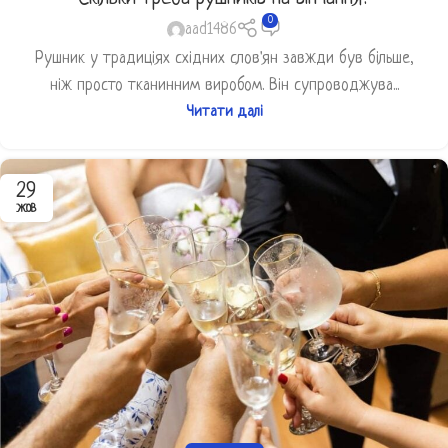
0
aad1486
Рушник у традиціях східних слов'ян завжди був більше,
ніж просто тканинним виробом. Він супроводжува...
Читати далі
29
ЖОВ