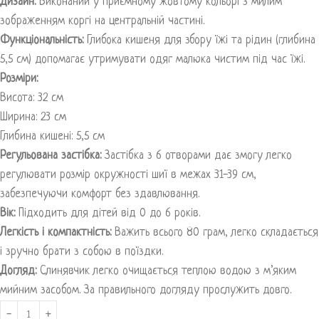
Дизайн:
Виконаний у приємному жовтому кольорі з милим
зображенням коргі на центральній частині.
Функціональність:
Глибока кишеня для збору їжі та рідин (глибина
5,5 см) допомагає утримувати одяг малюка чистим під час їжі.
Розміри:
Висота: 32 см
Ширина: 23 см
Глибина кишені: 5,5 см
Регульована застібка:
Застібка з 6 отворами дає змогу легко
регулювати розмір окружності шиї в межах 31-39 см,
забезпечуючи комфорт без здавлювання.
Вік:
Підходить для дітей від 0 до 6 років.
Легкість і компактність:
Важить всього 80 грам, легко складається
і зручно брати з собою в поїздки.
Догляд:
Слинявчик легко очищається теплою водою з м’яким
мийним засобом. За правильного догляду прослужить довго.