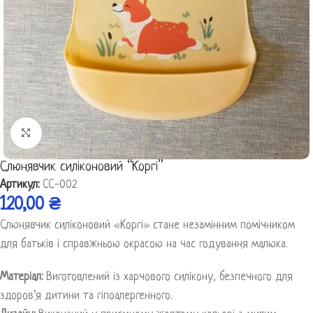
Клацніть, щоб збільшити
Слюнявчик силіконовий “Коргі”
Артикул:
СС-002
120,00
₴
Слюнявчик силіконовий «Коргі» стане незамінним помічником
для батьків і справжньою окрасою на час годування малюка.
Матеріал:
Виготовлений із харчового силікону, безпечного для
здоров’я дитини та гіпоалергенного.