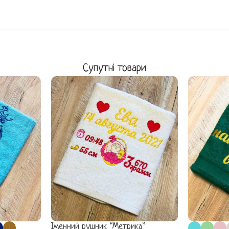
Супутні товари
Іменний рушник “Метрика”