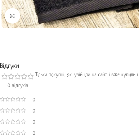
Клацніть, щоб збільшити
Відгуки
Тільки покупці, які увійшли на сайт і вже купили
0 відгуків
0
0
0
0