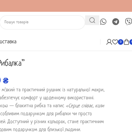
оставка
0
Рибалка”
0
₴
м’який та практичний рушник із натуральної махри,
забезпечує комфорт у щоденному використанні.
вкою — блакитна рибка та напис
«Серце співає, коли
собливим подарунком для рибалки чи просто
ей. Доступний у різних кольорах, стане практичним
довим подарунком для близької людини.