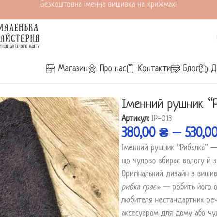
Безкоштовна іменна вишивка на крижмах!
Магазин
Про нас
Контакти
Блог
Д
лка”
Іменний рушник “
Артикул:
ІР-013
380,00
₴
–
530,0
Іменний рушник “Рибалка” — 
що чудово вбирає вологу й 
Оригінальний дизайн з виши
рибка грає»
— робить його о
любителя нестандартних реч
аксесуаром для дому або чу