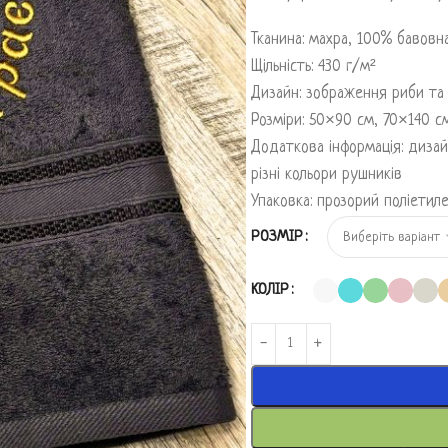
Тканина: махра, 100% бавовн
Щільність: 430 г/м²
Дизайн: зображення риби та
Розміри: 50×90 см, 70×140 с
Додаткова інформація: дизай
різні кольори рушників
Упаковка: прозорий поліетил
РОЗМІР
КОЛІР