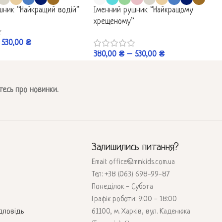
шник “Найкращий водій”
Іменний рушник “Найкращому
хрещеному”
530,00
₴
380,00
₴
–
530,00
₴
тесь про новинки.
Залишились питання?
Email: office@mmkids.com.ua
Тел: +38 (063) 698-99-87
Понеділок - Субота
Графік роботи: 9:00 - 18:00
дповідь
61100, м. Харків, вул. Каденюка