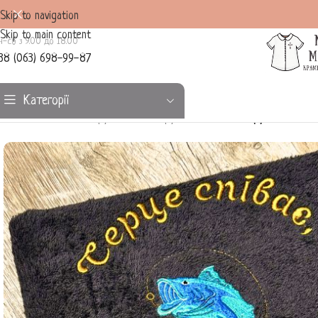
Skip to navigation
Skip to main content
н-сб з 9.00 до 18.00
38 (063) 698-99-87
Категорії
Головна
/
Іменні подарунки
/
Іменні рушники
/
Іменний рушник “Риба