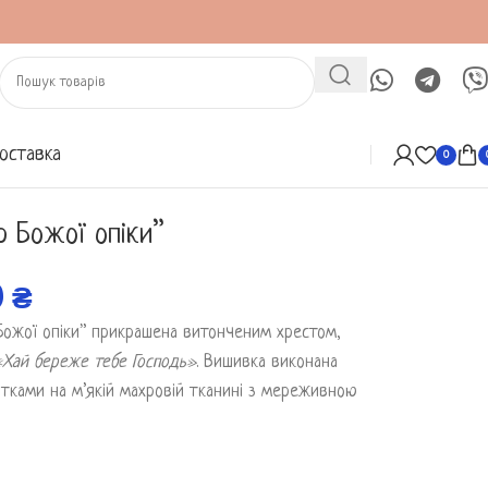
оставка
0
 Божої опіки”
0
₴
Божої опіки” прикрашена витонченим хрестом,
«Хай береже тебе Господь»
. Вишивка виконана
тками на м’якій махровій тканині з мереживною
а