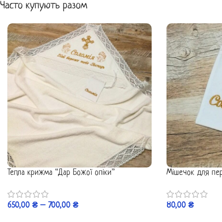
Часто купують разом
Тепла крижма “Дар Божої опіки”
Мішечок для пер
650,00
₴
–
700,00
₴
80,00
₴