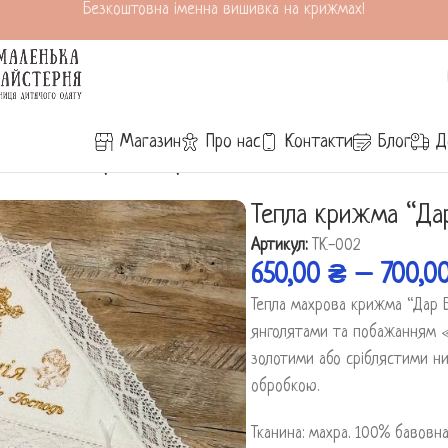
Безкоштовна іменна вишивка на крижмах!
Магазин
Про нас
Контакти
Блог
Д
івчаток
/
Тепла крижма “Дар Божої опіки”
Тепла крижма “Дар
Артикул:
ТК-002
650,00
₴
–
700,0
Тепла махрова крижма “Дар 
янголятами та побажанням
золотими або сріблястими ни
обробкою.
Тканина: махра. 100% бавовн