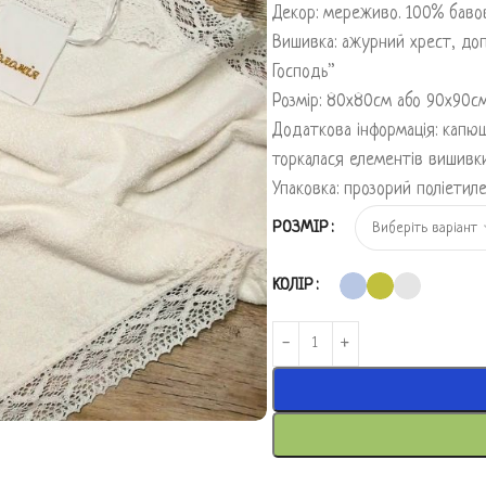
Декор: мереживо. 100% баво
Вишивка: ажурний хрест, до
Господь”
Розмір: 80х80см або 90х90с
Додаткова інформація: капюш
торкалася елементів вишивк
Упаковка: прозорий поліетил
РОЗМІР
КОЛІР