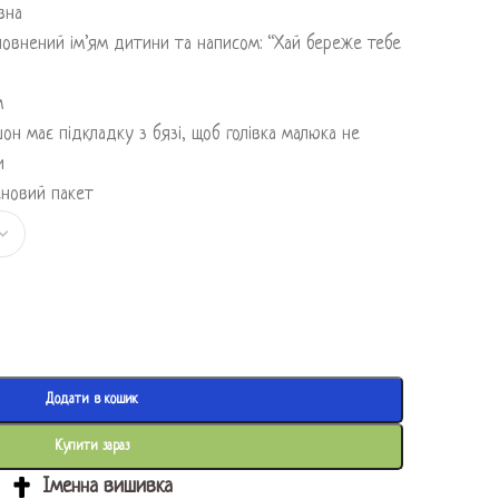
вна
повнений ім’ям дитини та написом: “Хай береже тебе
м
он має підкладку з бязі, щоб голівка малюка не
и
еновий пакет
Додати в кошик
Купити зараз
Іменна вишивка