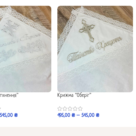
тхнення”
Крижма “Оберіг”
545,00
₴
495,00
₴
–
545,00
₴