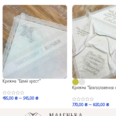
Крижма “Білий хрест”
Крижма “Благословення 
495,00
₴
–
545,00
₴
770,00
₴
–
820,00
₴