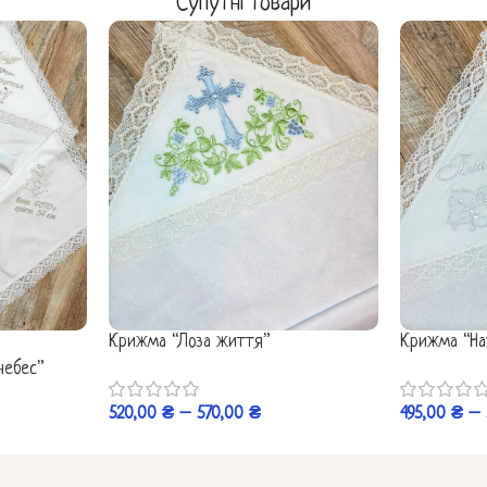
Супутні товари
Крижма “Лоза життя”
Крижма “На
небес”
520,00
₴
–
570,00
₴
495,00
₴
–