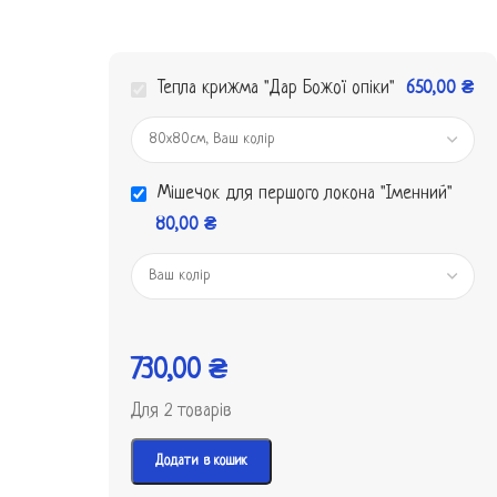
Тепла крижма "Дар Божої опіки"
650,00
₴
Мішечок для першого локона "Іменний"
80,00
₴
730,00
₴
Для 2 товарів
Додати в кошик